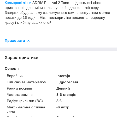
Кольорові лінзи
ADRIA Festival 2 Tone – гідрогелеві лінзи,
призначені і для зміни кольору очей і для корекції зору.
Завдяки вбудованому зволожуючого компоненту лінзи можна
носити до 16 годин. Ніжні кольори лінз посилять природну
красу і глибину ваших очей.
Приховати
Характеристики
Основні
Виробник
Interojo
Тип лінз за матеріалом
Гідрогелеві
Режим носіння
Денний
Частота заміни
3-6 місяців
Радіус кривизни (BC)
8.6
Максимальна оптична
-6 дптр
сила