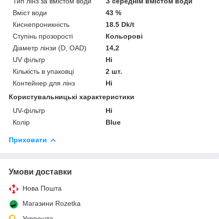
Тип лінз за вмістом води
З середнім вмістом води
Вміст води
43 %
Киснепроникність
18.5 Dk/t
Ступінь прозорості
Кольорові
Діаметр лінзи (D, OAD)
14,2
UV фільтр
Ні
Кількість в упаковці
2 шт.
Контейнер для лінз
Ні
Користувальницькі характеристики
UV-фільтр
Ні
Колір
Blue
Приховати
Умови доставки
Нова Пошта
Магазини Rozetka
Укрпошта