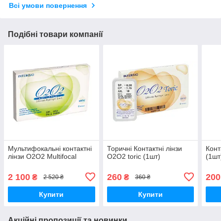
Всі умови повернення
Подібні товари компанії
Мультифокальні контактні
Торичні Контактні лінзи
Конт
лінзи O2O2 Multifocal
O2O2 toric (1шт)
(1шт
2 100
260
200
₴
₴
2 520 ₴
360 ₴
Купити
Купити
Акційні пропозиції та новинки