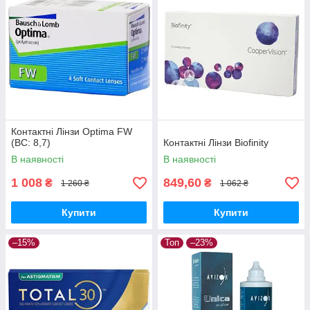
Контактні Лінзи Optima FW
(BC: 8,7)
Контактні Лінзи Biofinity
В наявності
В наявності
1 008
849,60
₴
₴
1 260 ₴
1 062 ₴
Купити
Купити
–15%
Топ
–23%