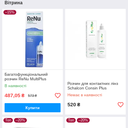
Вітрина
–15%
Багатофункціональний
розчин ReNu MultiPlus
Розчин для контактних лінз
В наявності
Schalcon Consin Plus
487,05
Немає в наявності
₴
573 ₴
520
₴
Купити
Топ
–20%
Топ
–20%