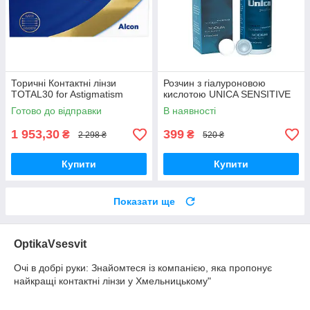
Торичні Контактні лінзи
Розчин з гіалуроновою
TOTAL30 for Astigmatism
кислотою UNICA SENSITIVE
Готово до відправки
В наявності
1 953,30
399
₴
₴
2 298 ₴
520 ₴
Купити
Купити
Показати ще
OptikaVsesvit
Очі в добрі руки: Знайомтеся із компанією, яка пропонує
найкращі контактні лінзи у Хмельницькому"