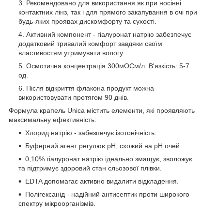
Рекомендовано для використання як при носінні
контактних лінз, так і для прямого закапування в очі при
будь-яких проявах дискомфорту та сухості.
Активний компонент - гіалуронат натрію забезпечує
додатковий тривалий комфорт завдяки своїм
властивостям утримувати вологу.
Осмотична концентрація 300мОСм/л. В'язкість: 5-7
од.
Після відкриття флакона продукт можна
використовувати протягом 90 днів.
Формула крапель Unica містить елементи, які проявляють
максимальну ефективність:
Хлорид натрію - забезпечує ізотонічність.
Буферний агент регулює рН, схожий на рН очей.
0,10% гіалуронат натрію ідеально змащує, зволожує
та підтримує здоровий стан сльозової плівки.
EDTA допомагає активно видалити відкладення.
Полігексанід - надійний антисептик проти широкого
спектру мікроорганізмів.