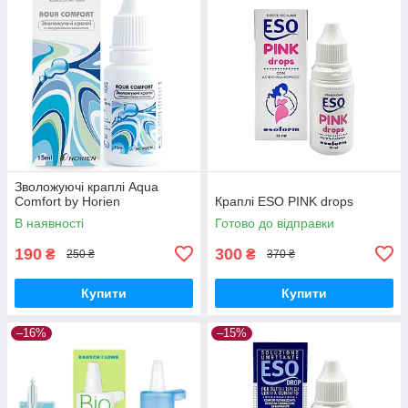
Зволожуючі краплі Aqua
Comfort by Horien
Краплі ESO PINK drops
В наявності
Готово до відправки
190
300
₴
₴
250 ₴
370 ₴
Купити
Купити
–16%
–15%